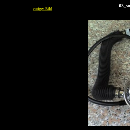
03_sn
voriges Bild