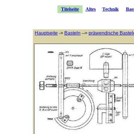
Hauptseite
->
Basteln
-->
präwendische Bastel