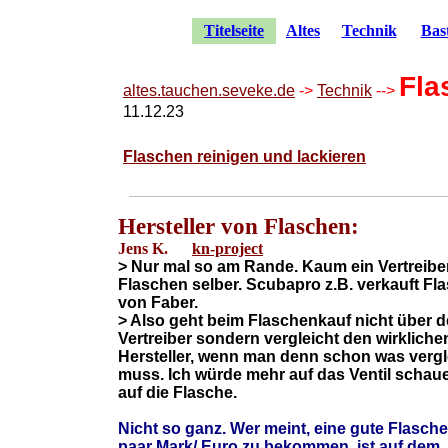
Fla
altes.tauchen.seveke.de
->
Technik
-->
11.12.23
Flaschen reinigen und lackieren
Hersteller von Flaschen:
Jens K.
kn-project
> Nur mal so am Rande. Kaum ein Vertreibe
Flaschen selber. Scubapro z.B. verkauft Fl
von Faber.
> Also geht beim Flaschenkauf nicht über 
Vertreiber sondern vergleicht den wirkliche
Hersteller, wenn man denn schon was verg
muss. Ich würde mehr auf das Ventil schaue
auf die Flasche.
Nicht so ganz. Wer meint, eine gute Flasche 
paar Mark/ Euro zu bekommen, ist auf dem