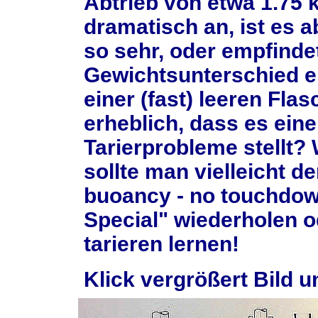
Abtrieb von etwa 1.75 k
dramatisch an, ist es a
so sehr, oder empfind
Gewichtsunterschied ei
einer (fast) leeren Flas
erheblich, dass es eine
Tarierprobleme stellt?
sollte man vielleicht d
buoancy - no touchdown
Special" wiederholen o
tarieren lernen!
Klick vergrößert Bild u